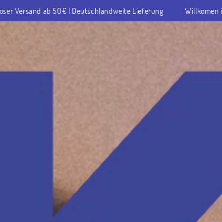
dweite Lieferung
Willkomen im Cookie Himmel! | Mindestbestell